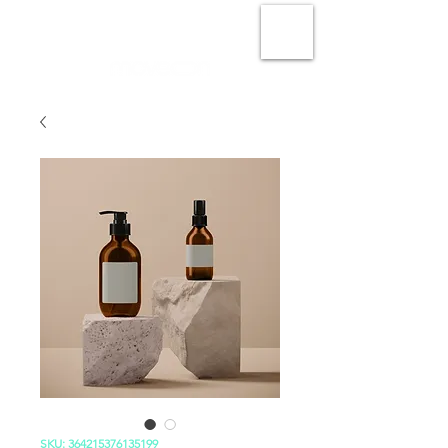
D A N C E P R O D U C T I O N S
SKU: 364215376135199